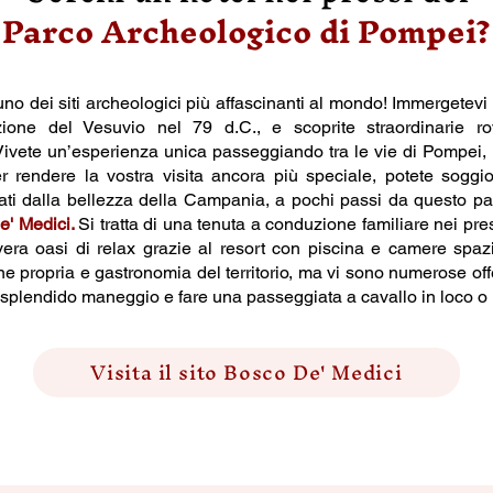
Parco Archeologico di Pompei?
o dei siti archeologici più affascinanti al mondo! Immergetevi ne
zione del Vesuvio nel 79 d.C., e scoprite straordinarie ro
Vivete un’esperienza unica passeggiando tra le vie di Pompei, r
r rendere la vostra visita ancora più speciale, potete soggior
ndati dalla bellezza della Campania, a pochi passi da questo
e' Medici
.
Si tratta di una tenuta a conduzione familiare nei pre
ra oasi di relax grazie al resort con piscina e camere spaz
ne propria e gastronomia del territorio, ma vi sono numerose off
 splendido maneggio e fare una passeggiata a cavallo in loco o n
Visita il sito Bosco De' Medici