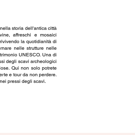
lla storia dell'antica città
vine, affreschi e mosaici
ivivendo la quotidianità di
nare nelle strutture nelle
 patrimonio UNESCO. Una di
ssi degli scavi archeologici
iose. Qui non solo potrete
erte e tour da non perdere.
ei pressi degli scavi.